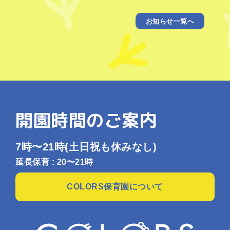
お知らせ一覧へ
開園時間のご案内
7時〜21時
(土日祝も休みなし)
延長保育 : 20〜21時
COLORS保育園について